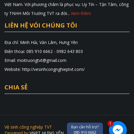
Việt Nam. Với phương châm là phục vụ: Uy Tín – Tận Tâm, công
ty TNHH Môi Trường TVT ra đời...
Xem thêm
LIÊN HỆ VÓI CHÚNG TÔI
Địa chỉ: Minh Hải, Văn Lâm, Hưng Yên
Điện thoại: 085 910 6662 - 0982 643 803
Email: moitruongtvt@gmail.com
Website: http://vesinhcongnghieptvt.com/
CHIA SẺ
1
Vệ sinh công nghiệp TVT
Bạn cần hỗ trợ?
085 910 6662
Designed by
VNPT HƯNG YÊN