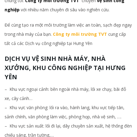
chúng tôi:
Công ty môi trường TVT
chuyên
vệ sinh công
nghiệp
với nhiều năm chuyên đi sâu vào nghiên cứu.
Để cùng tạo ra một môi trường làm việc an toàn, sạch đẹp ngay
trong nhà máy của bạn.
Công ty môi trường TVT
cung cấp
tất cả các Dịch vụ công nghiệp tại Hưng Yên
DỊCH VỤ VỆ SINH NHÀ MÁY, NHÀ
XƯỞNG, KHU CÔNG NGHIỆP TẠI HƯNG
YÊN
– Khu vực ngoại cảnh: bên ngoài nhà máy, lối xe chạy, bãi đỗ
xe, cây cảnh…
– Khu vực văn phòng: lối ra vào, hành lang, khu vực tiếp tân,
sảnh chính, văn phòng làm việc, phòng họp, nhà vệ sinh, ….
– Khu vực sản xuất: lối đi lại, dây chuyền sản xuất, hệ thống đèn
chiếu sáng, trần tường,…