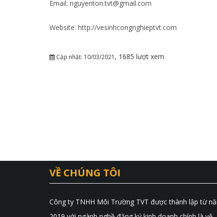
Email: nguyenton.tvt@gmail.com
Website: http://vesinhcongnghieptvt.com
, 1685 lượt xem
Cập nhật: 10/03/2021
VỀ CHÚNG TÔI
Công ty TNHH Môi Trường TVT được thành lập từ n
2019 với ngành nghề đăng ký kinh doanh chính là vệ