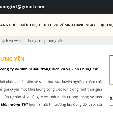
uongtvt@gmail.com
RANG CHỦ
GIỚI THIỆU
DỊCH VỤ VỆ SINH HÀNG NGÀY
DỊCH V
»
Dịch vụ vệ sinh chung cư tại Hưng Yên
 HƯNG YÊN
à công ty vệ sinh đi đầu trong Dịch Vụ Vệ Sinh Chung Cư
 hỏi những nhân viên vệ sinh thực sự chuyên nghiệp, chăm chỉ,
ể giải quyết một khối lượng công việc lớn trong một thời gian
luôn tự hào vì là công ty vệ sinh đi đầu trong mảng Vệ sinh
T
X
h
luôn là một thị trường lao động dồi dào, sôi
Môi trường TVT