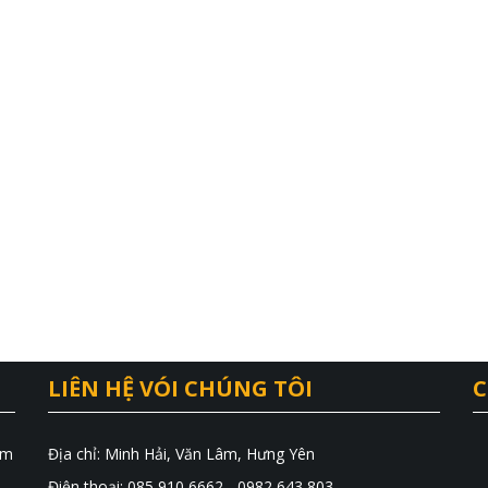
LIÊN HỆ VÓI CHÚNG TÔI
C
ăm
Địa chỉ: Minh Hải, Văn Lâm, Hưng Yên
Điện thoại: 085 910 6662 - 0982 643 803