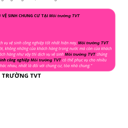
Ụ VỆ SINH CHUNG CƯ TẠI
Môi trường TVT
h vụ vệ sinh công nghiệp tốt nhất hiện nay,
Môi trường TVT
ười, không những của khách hàng trong nước mà còn của khách
ch hàng như vậy thì dịch vụ vệ sinh
chúng
Môi trường TVT
sinh công nghiệp
có thể phục vụ cho nhiều
Môi trường TVT
hác nhau, nhất là đối với chung cư, tòa nhà chung.”
I TRƯỜNG TVT