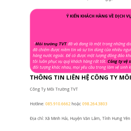
Ý KIẾN KHÁCH HÀNG VỀ DỊCH V
“
đã và đang là một trong những dịc
Môi trường TVT
đã chiếm được niềm tin và sự tin dùng của nhiều ng
hàng nước ngoài. Để có được một lượng đông đảo khá
tôi luôn phục vụ quý khách hàng rất tốt.
Công ty vệ 
đối tượng khác nhau, mọi yêu cầu trong làm vệ sinh k
THÔNG TIN LIÊN HỆ CÔNG TY MÔ
Công Ty Môi Trường TVT
Hotline:
085.910.6662
hoặc
098.264.3803
Địa chỉ: Xã Minh Hải, Huyện Văn Lâm, Tỉnh Hưng Yên