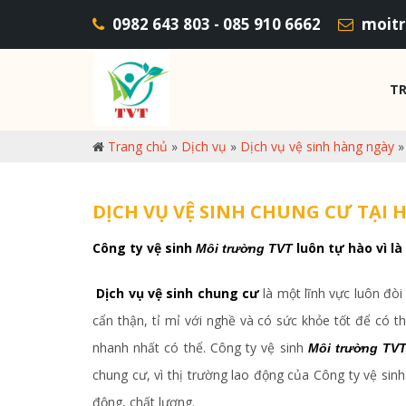
0982 643 803 - 085 910 6662
moitr
T
Trang chủ
»
Dịch vụ
»
Dịch vụ vệ sinh hàng ngày
DỊCH VỤ VỆ SINH CHUNG CƯ TẠI
Công ty vệ sinh
luôn tự hào vì l
Môi trường TVT
Dịch vụ vệ sinh chung cư
là một lĩnh vực luôn đòi
cẩn thận, tỉ mỉ với nghề và có sức khỏe tốt để có th
nhanh nhất có thể. Công ty vệ sinh
Môi trường TV
chung cư, vì thị trường lao động của Công ty vệ sin
động, chất lượng.