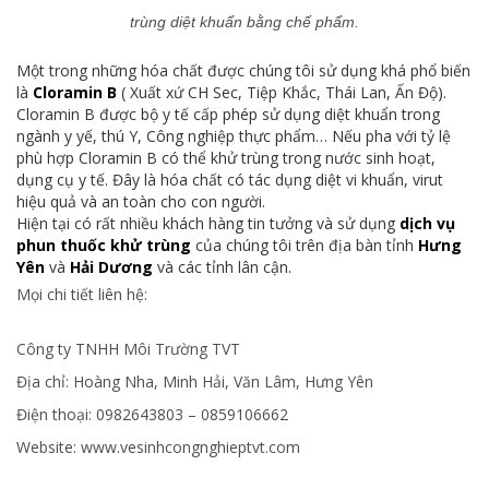
trùng diệt khuẩn bằng chế phẩm.
Một trong những hóa chất được chúng tôi sử dụng khá phổ biến
là
Cloramin B
( Xuất xứ CH Sec, Tiệp Khắc, Thái Lan, Ấn Độ).
Cloramin B được bộ y tế cấp phép sử dụng diệt khuẩn trong
ngành y yế, thú Y, Công nghiệp thực phẩm… Nếu pha với tỷ lệ
phù hợp Cloramin B có thể khử trùng trong nước sinh hoạt,
dụng cụ y tế. Đây là hóa chất có tác dụng diệt vi khuẩn, virut
hiệu quả và an toàn cho con người.
Hiện tại có rất nhiều khách hàng tin tưởng và sử dụng
dịch vụ
phun thuốc khử trùng
của chúng tôi trên địa bàn tỉnh
Hưng
Yên
và
Hải Dương
và các tỉnh lân cận.
Mọi chi tiết liên hệ:
Công ty TNHH Môi Trường TVT
Địa chỉ: Hoàng Nha, Minh Hải, Văn Lâm, Hưng Yên
Điện thoại: 0982643803 – 0859106662
Website: www.vesinhcongnghieptvt.com